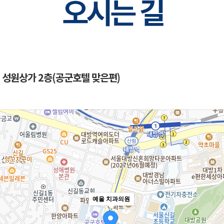
 성원상가 2층(공군호텔 맞은편)
예울 치과의원