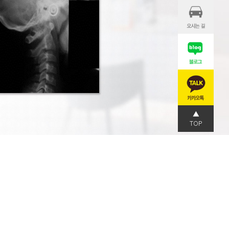
▲
TOP